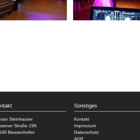
ntakt
Sonstiges
orian Steinhauser
Kontakt
ssener Straße 19A
Impressum
640 Biessenhofen
Datenschutz
AGB