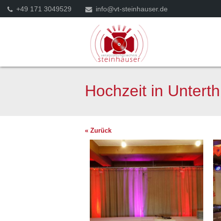
+49 171 3049529
info@vt-steinhauser.de
Hochzeit in Untert
« Zurück