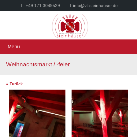
+49 171 3049529
info@vt-steinhauser.de
Menü
Weihnachtsmarkt / -feier
« Zurück