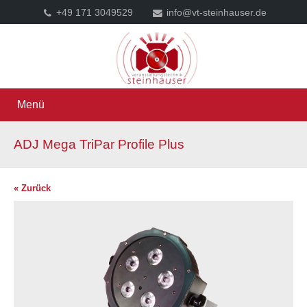
+49 171 3049529
info@vt-steinhauser.de
Menü
ADJ Mega TriPar Profile Plus
« Zurück