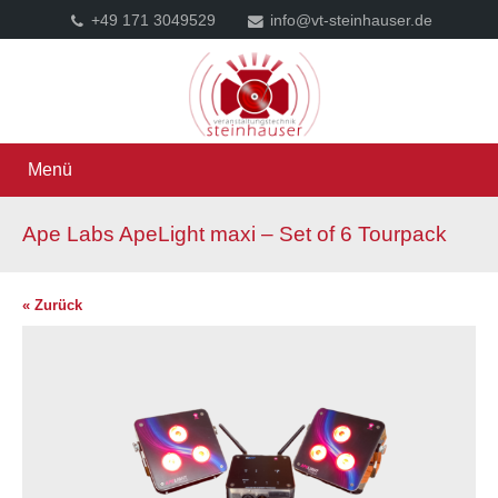
+49 171 3049529
info@vt-steinhauser.de
Menü
Ape Labs ApeLight maxi – Set of 6 Tourpack
« Zurück