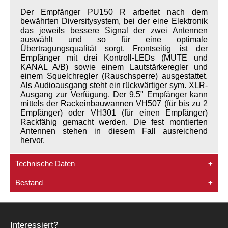
Der Empfänger PU150 R arbeitet nach dem
bewährten Diversitysystem, bei der eine Elektronik
das jeweils bessere Signal der zwei Antennen
auswählt und so für eine optimale
Übertragungsqualität sorgt. Frontseitig ist der
Empfänger mit drei Kontroll-LEDs (MUTE und
KANAL A/B) sowie einem Lautstärkeregler und
einem Squelchregler (Rauschsperre) ausgestattet.
Als Audioausgang steht ein rückwärtiger sym. XLR-
Ausgang zur Verfügung. Der 9,5" Empfänger kann
mittels der Rackeinbauwannen VH507 (für bis zu 2
Empfänger) oder VH301 (für einen Empfänger)
Rackfähig gemacht werden. Die fest montierten
Antennen stehen in diesem Fall ausreichend
hervor.
Technische Daten
Empfänger PU150 R
Bestand
Handsender UH 120 M
Der Artikel ist
1x
Vorrätig!
In Deutschland sind folgende Frequenzen erhältlich:
Interessiert?