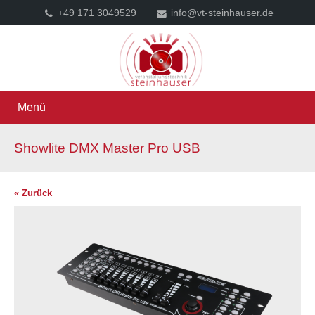
+49 171 3049529
info@vt-steinhauser.de
Menü
Showlite DMX Master Pro USB
« Zurück