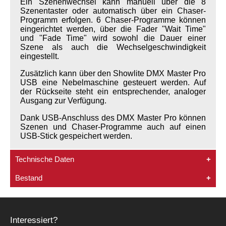
Ein Szenenwechsel kann manuell über die 8
Szenentaster oder automatisch über ein Chaser-
Programm erfolgen. 6 Chaser-Programme können
eingerichtet werden, über die Fader "Wait Time"
und "Fade Time" wird sowohl die Dauer einer
Szene als auch die Wechselgeschwindigkeit
eingestellt.
Zusätzlich kann über den Showlite DMX Master Pro
USB eine Nebelmaschine gesteuert werden. Auf
der Rückseite steht ein entsprechender, analoger
Ausgang zur Verfügung.
Dank USB-Anschluss des DMX Master Pro können
Szenen und Chaser-Programme auch auf einen
USB-Stick gespeichert werden.
Technische Daten
Bestand
DMX-Controller
192 DMX-Kanäle
Der Artikel ist
1x
Vorrätig!
USB-Anschluss zur Datenspeicherung auf USB-
Stick
Bis zu 12 DMX-fähige Geräte mit je max. 16
Interessiert?